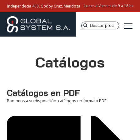
Lunes a Viernes de 9 a 18 hs
Independecia 400, Godoy Cruz, Mendoza
Buscar
por:
Inicio
Catálogos
Nosotros
Productos
Catálogos en PDF
Servicios
Ponemos a su disposición catálogos en formato PDF
Contacto