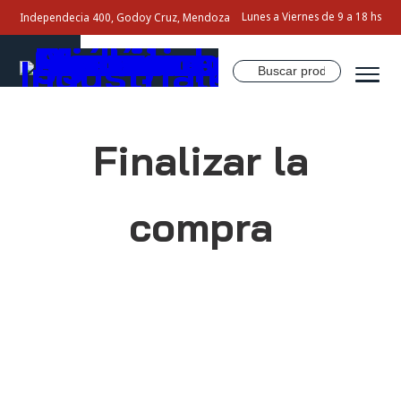
Lunes a Viernes de 9 a 18 hs
Independecia 400, Godoy Cruz, Mendoza
Buscar
por:
Inicio
Finalizar la
Nosotros
compra
Productos
Servicios
Contacto