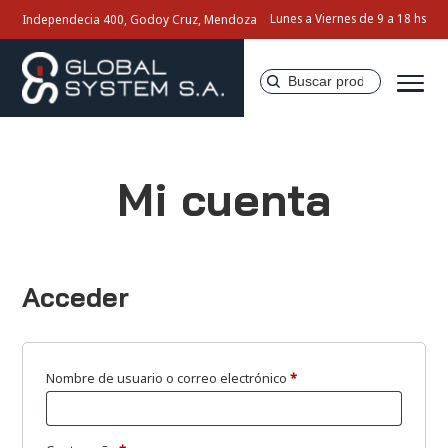
Lunes a Viernes de 9 a 18 hs
Independecia 400, Godoy Cruz, Mendoza
Buscar
por:
Inicio
Mi cuenta
Nosotros
Productos
Acceder
Servicios
Contacto
Obligatorio
Nombre de usuario o correo electrónico
*