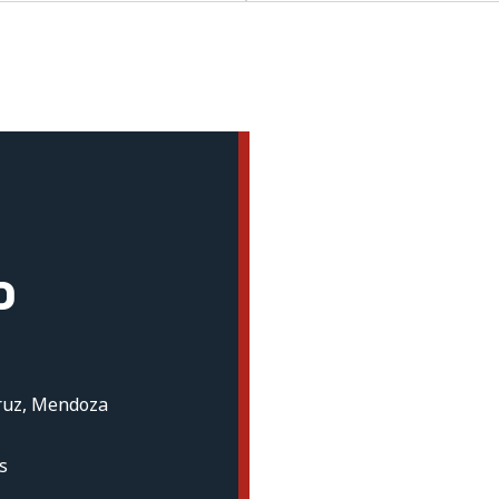
o
ruz, Mendoza
s