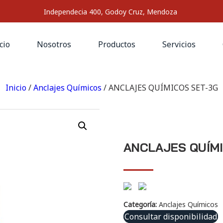
Independecia 400, Godoy Cruz, Mendoza
cio
Nosotros
Productos
Servicios
Inicio
/
Anclajes Químicos
/ ANCLAJES QUÍMICOS SET-3G
ANCLAJES QUÍM
Categoría:
Anclajes Químicos
Consultar disponibilidad