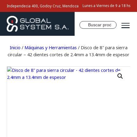
Lunes a Viernes de 9 a 18 hs
Independecia 400, Godoy Cruz, Mendoza
Buscar
por:
Inicio
Inicio
/
Máquinas y Herramientas
/ Disco de 8″ para sierra
circular – 42 dientes cortes de 2.4mm a 13.4mm de espesor
Nosotros
Productos
Servicios
Contacto