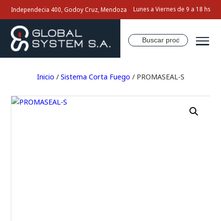
Lunes a Viernes de 9 a 18 hs
Independecia 400, Godoy Cruz, Mendoza
Buscar
por:
Inicio
Inicio
/
Sistema Corta Fuego
/ PROMASEAL-S
Nosotros
Productos
Servicios
Contacto