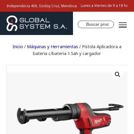
Lunes a Viernes de 9 a 18 hs
Independecia 400, Godoy Cruz, Mendoza
Buscar
por:
Inicio
Inicio
/
Máquinas y Herramientas
/ Pistola Aplicadora a
bateria c/bateria 1.5ah y cargador
Nosotros
Productos
Servicios
Contacto