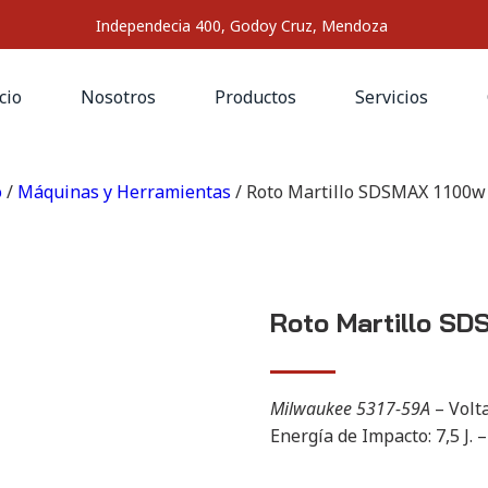
Independecia 400, Godoy Cruz, Mendoza
cio
Nosotros
Productos
Servicios
o
/
Máquinas y Herramientas
/ Roto Martillo SDSMAX 1100w 
Roto Martillo SD
Milwaukee 5317-59A
– Volta
Energía de Impacto: 7,5 J.