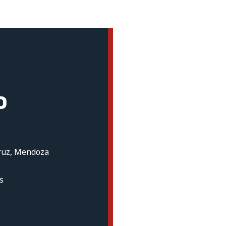
o
ruz, Mendoza
s