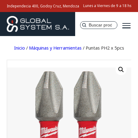
Lunes a Viernes de 9 a 18 hs
Independecia 400, Godoy Cruz, Mendoza
Buscar
por:
Inicio
Inicio
/
Máquinas y Herramientas
/ Puntas PH2 x 5pcs
Nosotros
Productos
Servicios
Contacto